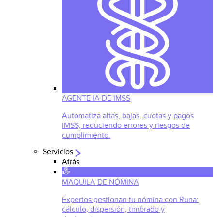
AGENTE IA DE IMSS
Automatiza altas, bajas, cuotas y pagos
IMSS, reduciendo errores y riesgos de
cumplimiento.
Servicios
Atrás
MAQUILA DE NÓMINA
Expertos gestionan tu nómina con Runa:
cálculo, dispersión, timbrado y