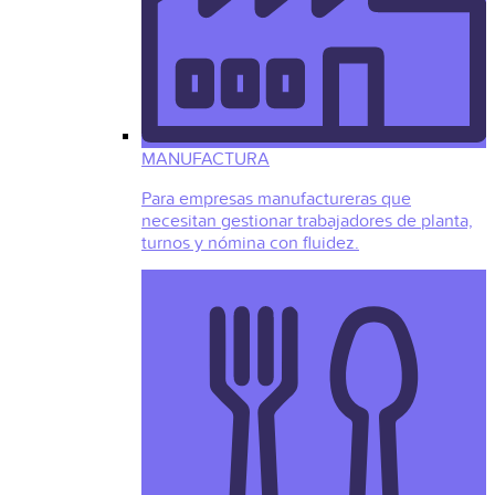
MANUFACTURA
Para empresas manufactureras que
necesitan gestionar trabajadores de planta,
turnos y nómina con fluidez.