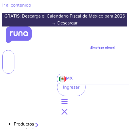
Ir al contenido
GRATIS: Descarga el Calendario Fiscal de México para 2026
→
Descargar
¡Empieza ahora!
MX
Ingresar
Productos