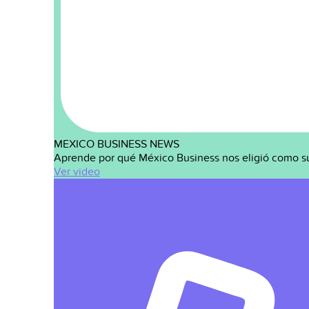
MEXICO BUSINESS NEWS
Aprende por qué México Business nos eligió como s
Ver video