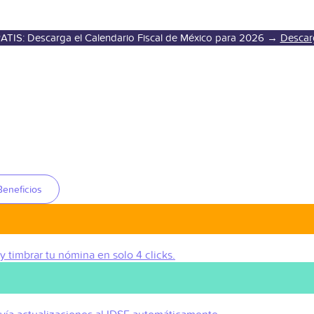
ATIS: Descarga el Calendario Fiscal de México para 2026 →
Descar
Beneficios
 y timbrar tu nómina en solo 4 clicks.