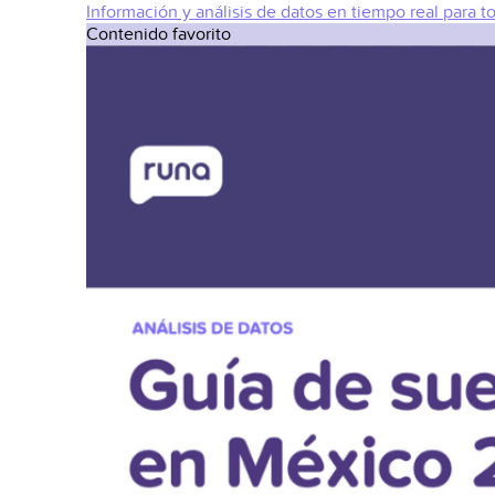
Información y análisis de datos en tiempo real para t
Contenido favorito