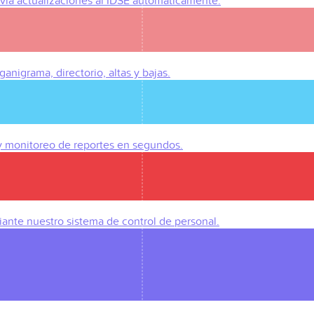
Envía actualizaciones al IDSE automáticamente.
anigrama, directorio, altas y bajas.
 y monitoreo de reportes en segundos.
iante nuestro sistema de control de personal.