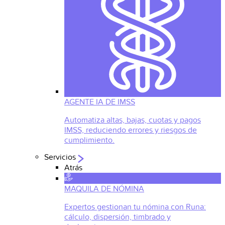
AGENTE IA DE IMSS
Automatiza altas, bajas, cuotas y pagos
IMSS, reduciendo errores y riesgos de
cumplimiento.
Servicios
Atrás
MAQUILA DE NÓMINA
Expertos gestionan tu nómina con Runa:
cálculo, dispersión, timbrado y