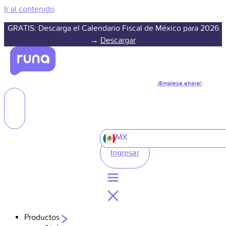
Ir al contenido
GRATIS: Descarga el Calendario Fiscal de México para 2026
→
Descargar
¡Empieza ahora!
MX
Ingresar
Productos