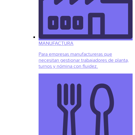
MANUFACTURA
Para empresas manufactureras que
necesitan gestionar trabajadores de planta,
turnos y nómina con fluidez.