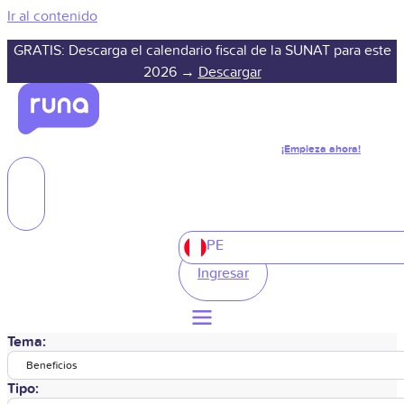
Ir al contenido
GRATIS: Descarga el calendario fiscal de la SUNAT para este
2026 →
Descargar
¡Empieza ahora!
PE
Ingresar
Tema:
Beneficios
Tipo: