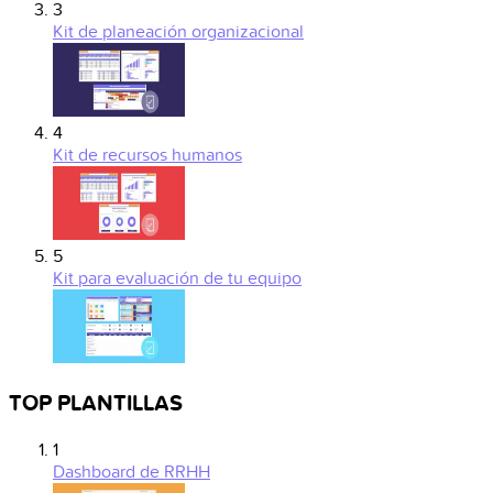
3
Kit de planeación organizacional
4
Kit de recursos humanos
5
Kit para evaluación de tu equipo
TOP PLANTILLAS
1
Dashboard de RRHH