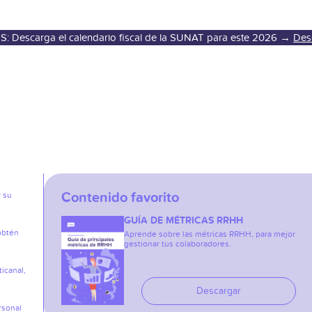
S: Descarga el calendario fiscal de la SUNAT para este 2026 →
Des
Contenido favorito
r su
GUÍA DE MÉTRICAS RRHH
obtén
Aprende sobre las métricas RRHH, para mejor
gestionar tus colaboradores.
icanal,
Descargar
rsonal