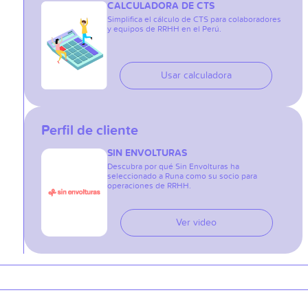
CALCULADORA DE CTS
Simplifica el cálculo de CTS para colaboradores
y equipos de RRHH en el Perú.
Usar calculadora
Perfil de cliente
SIN ENVOLTURAS
Descubra por qué Sin Envolturas ha
seleccionado a Runa como su socio para
operaciones de RRHH.
Ver video