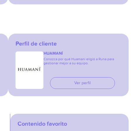
Perfil de cliente
HUAMANÍ
Conozca por qué Huamani eligió a Runa para
gestionar mejor a su equipo.
Ver perfil
Contenido favorito