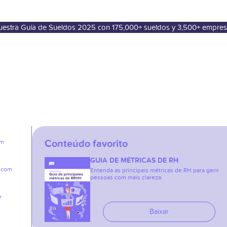
nuestra Guía de Sueldos 2025 con 175,000+ sueldos y 3,500+ empre
Conteúdo favorito
em
GUIA DE MÉTRICAS DE RH
e com
Entenda as principais métricas de RH para gerir
pessoas com mais clareza.
e
Baixar