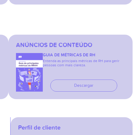
ANÚNCIOS DE CONTEÚDO
GUIA DE MÉTRICAS DE RH
Entenda as principais métricas de RH para gerir
pessoas com mais clareza.
Descargar
Perfil de cliente