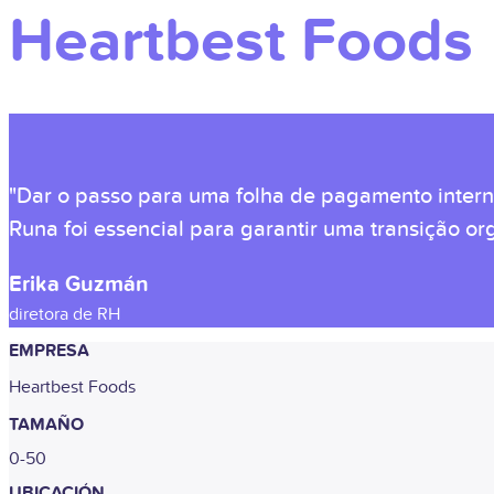
Heartbest Foods
"Dar o passo para uma folha de pagamento interna 
Runa foi essencial para garantir uma transição 
Erika Guzmán
diretora de RH
EMPRESA
Heartbest Foods
TAMAÑO
0-50
UBICACIÓN