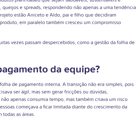
odutos plant-based que sejam saudáveis, sustentáveis e
tes, queijos e spreads, respondendo não apenas a uma tendência
jeto estão Aniceto e Aldo, pai e filho que decidiram
do produto, em paralelo também cresceu um compromisso
muitas vezes passam despercebidos, como a gestão da folha de
 pagamento da equipe?
folha de pagamento interna. A transição não era simples, pois
isava ser ágil, mas sem gerar fricções ou dúvidas,
ue não apenas consumia tempo, mas também criava um risco
essoas começava a ficar limitada diante do crescimento da
 todas as áreas.