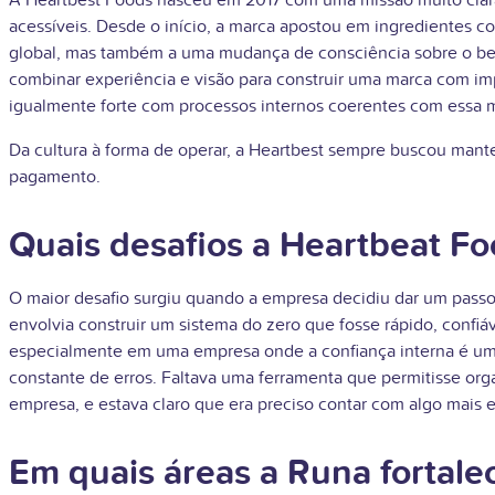
A Heartbest Foods nasceu em 2017 com uma missão muito clara: 
acessíveis. Desde o início, a marca apostou em ingredientes c
global, mas também a uma mudança de consciência sobre o bem-e
combinar experiência e visão para construir uma marca com i
igualmente forte com processos internos coerentes com essa m
Da cultura à forma de operar, a Heartbest sempre buscou mant
pagamento.
Quais desafios a Heartbeat F
O maior desafio surgiu quando a empresa decidiu dar um passo 
envolvia construir um sistema do zero que fosse rápido, confiá
especialmente em uma empresa onde a confiança interna é um 
constante de erros. Faltava uma ferramenta que permitisse org
empresa, e estava claro que era preciso contar com algo mais 
Em quais áreas a Runa fortale