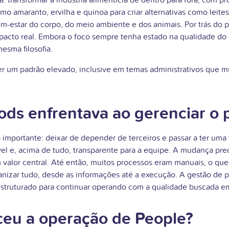
transformar a indústria alimentícia de dentro para fora, com pr
omo amaranto, ervilha e quinoa para criar alternativas como lei
star do corpo, do meio ambiente e dos animais. Por trás do pro
mpacto real. Embora o foco sempre tenha estado na qualidade 
esma filosofia.
er um padrão elevado, inclusive em temas administrativos que 
oods enfrentava ao gerenciar o
importante: deixar de depender de terceiros e passar a ter uma 
vel e, acima de tudo, transparente para a equipe. A mudança prec
valor central. Até então, muitos processos eram manuais, o q
anizar tudo, desde as informações até a execução. A gestão de p
estruturado para continuar operando com a qualidade buscada em
ceu a operação de People?