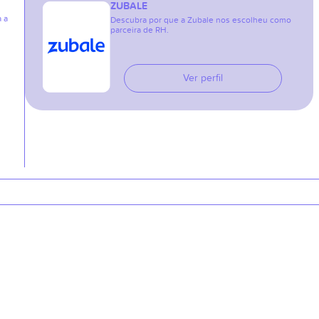
ZUBALE
a a
Descubra por que a Zubale nos escolheu como
parceira de RH.
Ver perfil