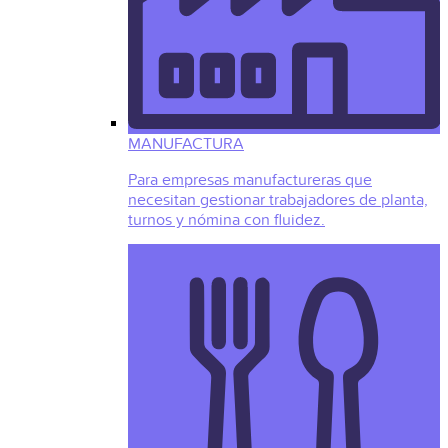
MANUFACTURA
Para empresas manufactureras que
necesitan gestionar trabajadores de planta,
turnos y nómina con fluidez.