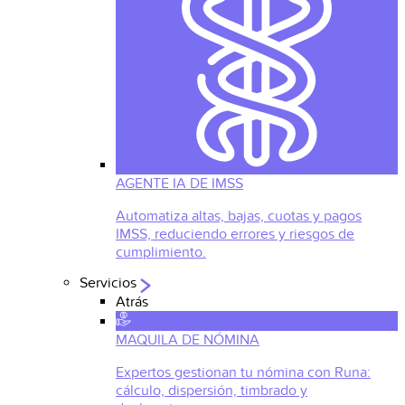
AGENTE IA DE IMSS
Automatiza altas, bajas, cuotas y pagos
IMSS, reduciendo errores y riesgos de
cumplimiento.
Servicios
Atrás
MAQUILA DE NÓMINA
Expertos gestionan tu nómina con Runa:
cálculo, dispersión, timbrado y