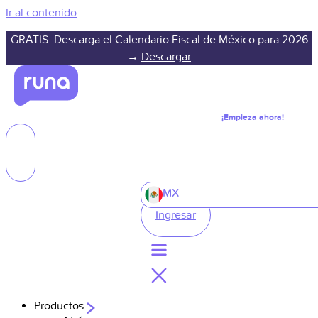
Ir al contenido
GRATIS: Descarga el Calendario Fiscal de México para 2026
→
Descargar
¡Empieza ahora!
MX
Ingresar
Productos