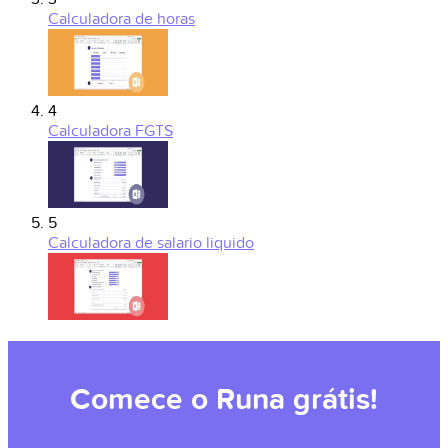
Calculadora de horas
4
Calculadora FGTS
5
Calculadora de salario liquido
Comece o Runa grátis!