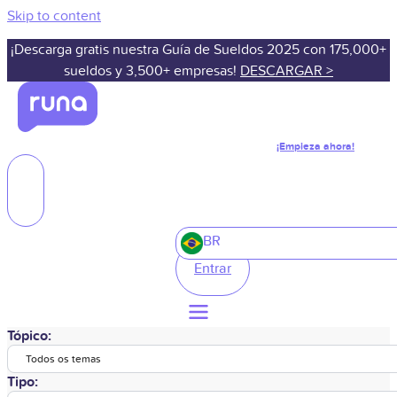
Skip to content
¡Descarga gratis nuestra Guía de Sueldos 2025 con 175,000+
sueldos y 3,500+ empresas!
DESCARGAR >
¡Empieza ahora!
BR
Entrar
Tópico:
Todos os temas
Tipo: