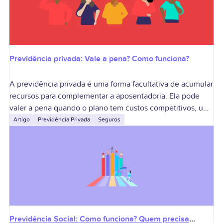
Previdência privada: Vale a pena? Como funciona?
A previdência privada é uma forma facultativa de acumular
recursos para complementar a aposentadoria. Ela pode
valer a pena quando o plano tem custos competitivos, uma
carteira adequada ao prazo
Artigo
Previdência Privada
Seguros
Previdência Social: Como funciona? Quem precisa