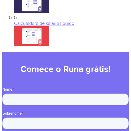
5
Calculadora de salario liquido
Comece o Runa grátis!