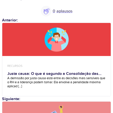
0
Anterior:
RECURSOS
Justa causa: O que é segundo a Consolidação das
Leis do Trabalho (CLT)?
A demissão por justa causa está entre as decisões mais sensíveis que
o RH e a liderança podem tomar. Ela envolve a penalidade máxima
aplicad [...]
Siguiente: