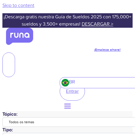
Skip to content
¡Descarga gratis nuestra Guía de Sueldos 2025 con 175,000+
sueldos y 3,500+ empresas!
DESCARGAR >
¡Empieza ahora!
BR
Entrar
Tópico:
Todos os temas
Tipo: