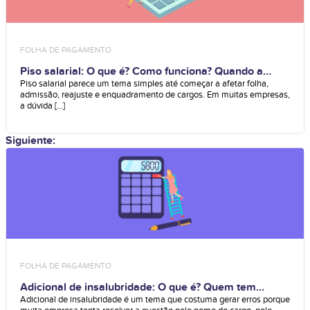
FOLHA DE PAGAMENTO
Piso salarial: O que é? Como funciona? Quando a
empresa deve aplicar?
Piso salarial parece um tema simples até começar a afetar folha,
admissão, reajuste e enquadramento de cargos. Em muitas empresas,
a dúvida [...]
Siguiente:
FOLHA DE PAGAMENTO
Adicional de insalubridade: O que é? Quem tem
direito? Como calcular?
Adicional de insalubridade é um tema que costuma gerar erros porque