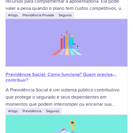
recursos para complementar a aposentadoria. Ela pode
valer a pena quando o plano tem custos competitivos, uma
carteira adequada ao prazo
Artigo
Previdência Privada
Seguros
Previdência Social: Como funciona? Quem precisa
contribuir?
A Previdência Social é um sistema público contributivo
que protege o segurado e seus dependentes em
momentos que podem interromper ou encerrar sua
capacidade de gerar renda. A aposentadoria é
Artigo
Previdência
Seguros