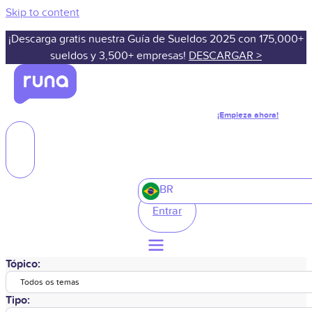
Skip to content
¡Descarga gratis nuestra Guía de Sueldos 2025 con 175,000+
sueldos y 3,500+ empresas!
DESCARGAR >
¡Empieza ahora!
BR
Entrar
Tópico:
Todos os temas
Tipo: