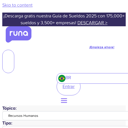
Skip to content
¡Descarga gratis nuestra Guía de Sueldos 2025 con 175,000+
sueldos y 3,500+ empresas!
DESCARGAR >
¡Empieza ahora!
BR
Entrar
Tópico:
Recursos Humanos
Tipo: