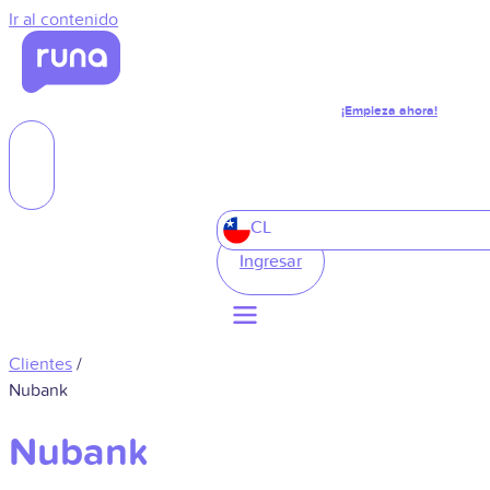
Ir al contenido
¡Empieza ahora!
CL
Ingresar
Clientes
/
Nubank
Nubank