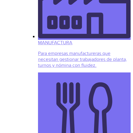
MANUFACTURA
Para empresas manufactureras que
necesitan gestionar trabajadores de planta,
turnos y nómina con fluidez.