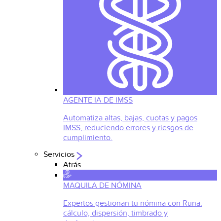
AGENTE IA DE IMSS
Automatiza altas, bajas, cuotas y pagos
IMSS, reduciendo errores y riesgos de
cumplimiento.
Servicios
Atrás
MAQUILA DE NÓMINA
Expertos gestionan tu nómina con Runa:
cálculo, dispersión, timbrado y