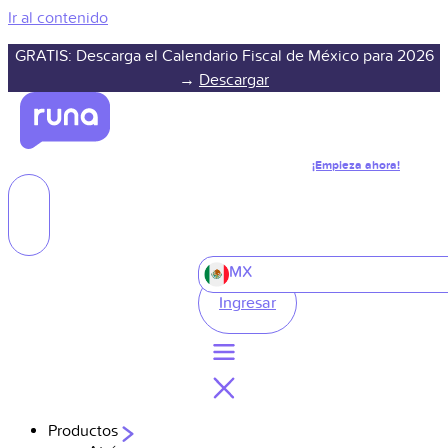
Ir al contenido
GRATIS: Descarga el Calendario Fiscal de México para 2026
→
Descargar
¡Empieza ahora!
MX
Ingresar
Productos