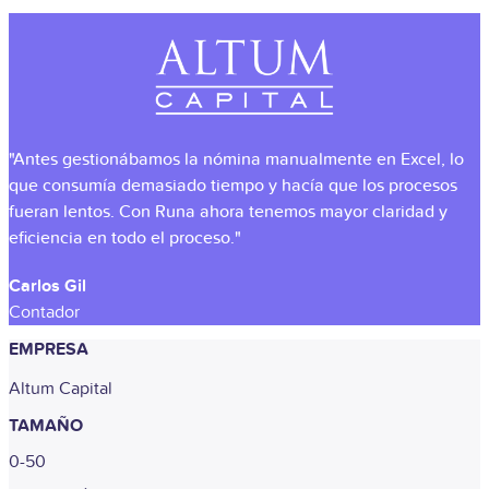
"Antes gestionábamos la nómina manualmente en Excel, lo
que consumía demasiado tiempo y hacía que los procesos
fueran lentos. Con Runa ahora tenemos mayor claridad y
eficiencia en todo el proceso."
Carlos Gil
Contador
EMPRESA
Altum Capital
TAMAÑO
0-50