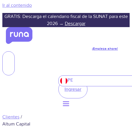
Ir al contenido
GRATIS: Descarga el calendario fiscal de la SUNAT para este
2026 →
Descargar
¡Empieza ahora!
PE
Ingresar
Clientes
/
Altum Capital