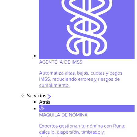
AGENTE IA DE IMSS
Automatiza altas, bajas, cuotas y pagos
IMSS, reduciendo errores y riesgos de
cumplimiento.
Servicios
Atrás
MAQUILA DE NÓMINA
Expertos gestionan tu nómina con Runa:
cálculo, dispersión, timbrado y