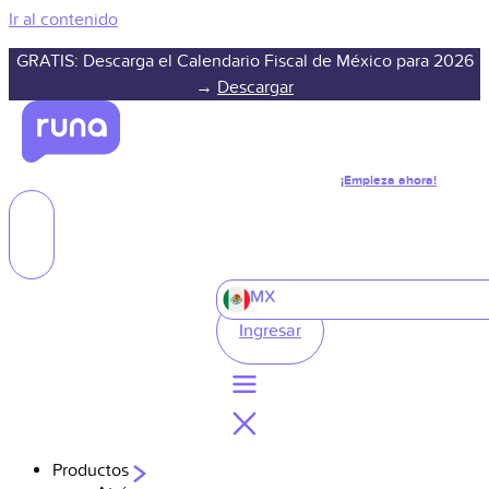
Ir al contenido
GRATIS: Descarga el Calendario Fiscal de México para 2026
→
Descargar
¡Empieza ahora!
MX
Ingresar
Productos