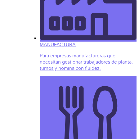
MANUFACTURA
Para empresas manufactureras que
necesitan gestionar trabajadores de planta,
turnos y nómina con fluidez.