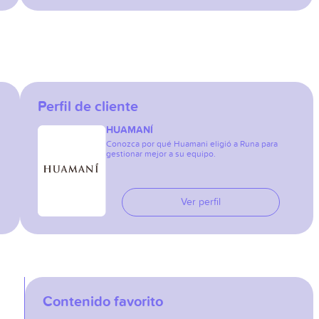
Perfil de cliente
HUAMANÍ
Conozca por qué Huamani eligió a Runa para
gestionar mejor a su equipo.
Ver perfil
Contenido favorito