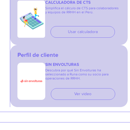
CALCULADORA DE CTS
Simplifica el cálculo de CTS para colaboradores
y equipos de RRHH en el Perú.
Usar calculadora
Perfil de cliente
SIN ENVOLTURAS
Descubra por qué Sin Envolturas ha
seleccionado a Runa como su socio para
operaciones de RRHH.
Ver video