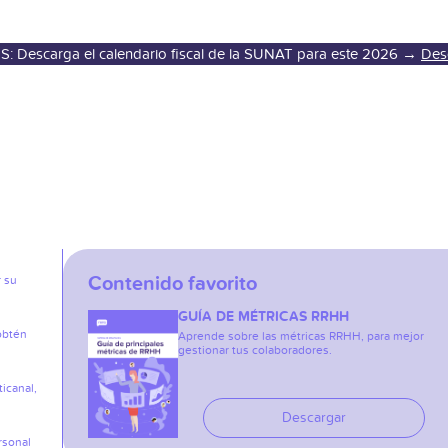
S: Descarga el calendario fiscal de la SUNAT para este 2026 →
Des
Contenido favorito
r su
GUÍA DE MÉTRICAS RRHH
obtén
Aprende sobre las métricas RRHH, para mejor
gestionar tus colaboradores.
icanal,
Descargar
rsonal