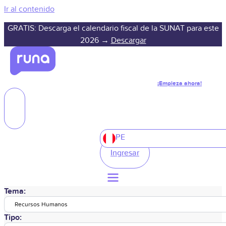
Ir al contenido
GRATIS: Descarga el calendario fiscal de la SUNAT para este
2026 →
Descargar
¡Empieza ahora!
PE
Ingresar
Tema:
Recursos Humanos
Tipo: