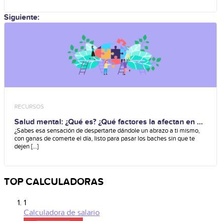
Siguiente:
RECURSOS
Salud mental: ¿Qué es? ¿Qué factores la afectan en el
trabajo?
¿Sabes esa sensación de despertarte dándole un abrazo a ti mismo,
con ganas de comerte el día, listo para pasar los baches sin que te
dejen [...]
TOP CALCULADORAS
1
Calculadora de salario