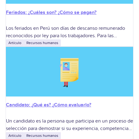
Feriados: ¿Cuáles son? ¿Cómo se pagan?
Los feriados en Perú son días de descanso remunerado
reconocidos por ley para los trabajadores. Para las
empresas, su gestión determina si corresponde descanso,
Artículo
Recursos humanos
descanso sustitutorio o pagos adicionales cuando
Candidato: ¿Qué es? ¿Cómo evaluarlo?
Un candidato es la persona que participa en un proceso de
selección para demostrar si su experiencia, competencias
laborales y expectativas se ajustan a un puesto y a la
Artículo
Recursos humanos