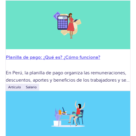
Planilla de pago: ¿Qué es? ¿Cómo funciona?
En Perú, la planilla de pago organiza las remuneraciones,
descuentos, aportes y beneficios de los trabajadores y se
relaciona con la planilla electrónica administrada por la
Artículo
Salario
SUNAT. Sirve para pagar