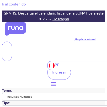
Ir al contenido
GRATIS: Descarga el calendario fiscal de la SUNAT para este
2026 →
Descargar
¡Empieza ahora!
PE
Ingresar
Tema:
Recursos Humanos
Tipo: