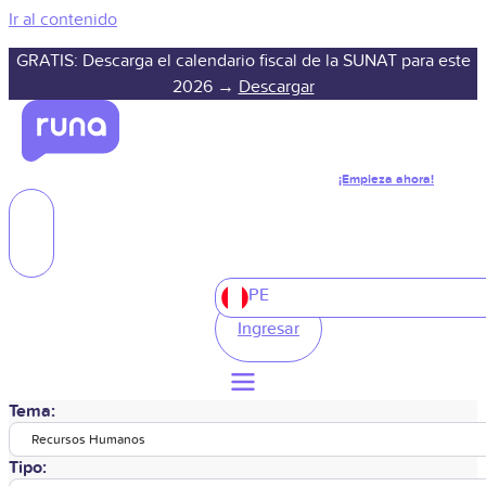
Ir al contenido
GRATIS: Descarga el calendario fiscal de la SUNAT para este
2026 →
Descargar
¡Empieza ahora!
PE
Ingresar
Tema:
Recursos Humanos
Tipo: