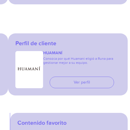
Perfil de cliente
HUAMANÍ
Conozca por qué Huamani eligió a Runa para
gestionar mejor a su equipo.
Ver perfil
Contenido favorito