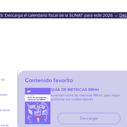
S: Descarga el calendario fiscal de la SUNAT para este 2026 →
Des
Contenido favorito
r su
GUÍA DE MÉTRICAS RRHH
obtén
Aprende sobre las métricas RRHH, para mejor
gestionar tus colaboradores.
icanal,
Descargar
rsonal