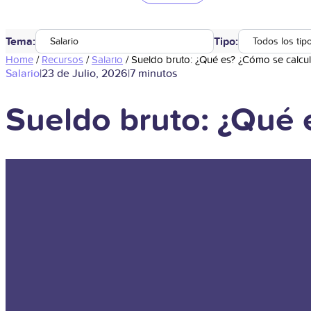
Tema:
Tipo:
Salario
Todos los tip
Home
/
Recursos
/
Salario
/
Sueldo bruto: ¿Qué es? ¿Cómo se calcu
Salario
|
23 de Julio, 2026
|
7 minutos
Sueldo bruto: ¿Qué 