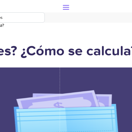
os
la?
es? ¿Cómo se calcula