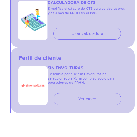
CALCULADORA DE CTS
Simplifica el cálculo de CTS para colaboradores
y equipos de RRHH en el Perú.
Usar calculadora
Perfil de cliente
SIN ENVOLTURAS
Descubra por qué Sin Envolturas ha
seleccionado a Runa como su socio para
operaciones de RRHH.
Ver video