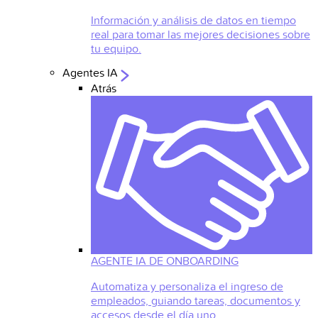
Información y análisis de datos en tiempo
real para tomar las mejores decisiones sobre
tu equipo.
Agentes IA
Atrás
AGENTE IA DE ONBOARDING
Automatiza y personaliza el ingreso de
empleados, guiando tareas, documentos y
accesos desde el día uno.