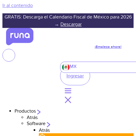
Ir al contenido
GRATIS: Descarga el Calendario Fiscal de México para 2026
→
Descargar
¡Empieza ahora!
MX
Ingresar
Productos
Atrás
Software
Atrás