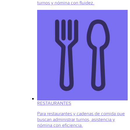
turnos y nómina con fluidez.
RESTAURANTES
Para restaurantes y cadenas de comida que
buscan administrar turnos, asistencia y
nómina con eficiencia.