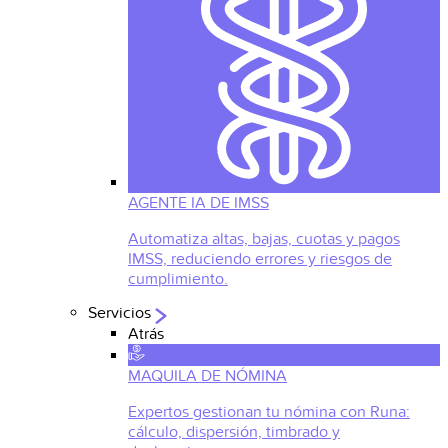
AGENTE IA DE IMSS
Automatiza altas, bajas, cuotas y pagos
IMSS, reduciendo errores y riesgos de
cumplimiento.
Servicios
Atrás
MAQUILA DE NÓMINA
Expertos gestionan tu nómina con Runa:
cálculo, dispersión, timbrado y