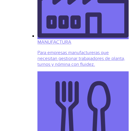
MANUFACTURA
Para empresas manufactureras que
necesitan gestionar trabajadores de planta,
turnos y nómina con fluidez.