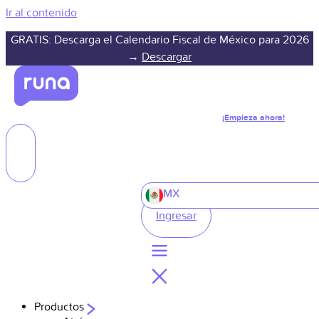
Ir al contenido
GRATIS: Descarga el Calendario Fiscal de México para 2026
→
Descargar
¡Empieza ahora!
MX
Ingresar
Productos