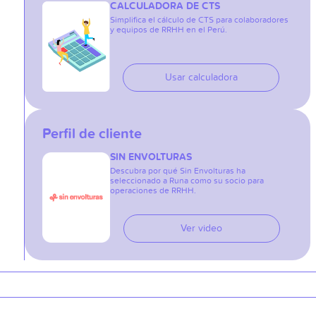
CALCULADORA DE CTS
Simplifica el cálculo de CTS para colaboradores
y equipos de RRHH en el Perú.
Usar calculadora
Perfil de cliente
SIN ENVOLTURAS
Descubra por qué Sin Envolturas ha
seleccionado a Runa como su socio para
operaciones de RRHH.
Ver video