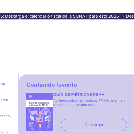
S: Descarga el calendario fiscal de la SUNAT para este 2026 →
Des
Contenido favorito
r su
GUÍA DE MÉTRICAS RRHH
obtén
Aprende sobre las métricas RRHH, para mejor
gestionar tus colaboradores.
icanal,
Descargar
rsonal