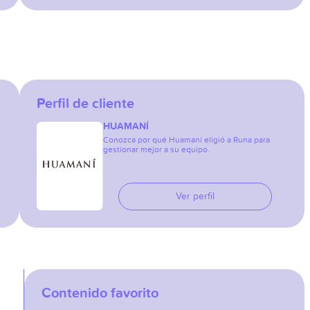
Perfil de cliente
HUAMANÍ
Conozca por qué Huamani eligió a Runa para
gestionar mejor a su equipo.
Ver perfil
Contenido favorito