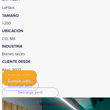
LaHaus
TAMAÑO
>250
UBICACIÓN
CO, MX
INDUSTRIA
Bienes raíces
CLIENTE DESDE
Abril, 2022
Empezar gratis
Empezar gratis
Descargar perfil
Descargar perfil