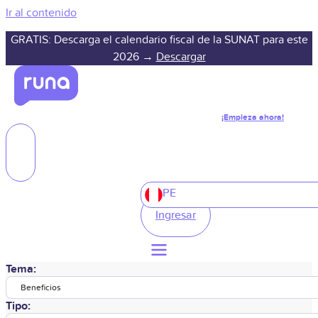
Ir al contenido
GRATIS: Descarga el calendario fiscal de la SUNAT para este
2026 →
Descargar
¡Empieza ahora!
PE
Ingresar
Tema:
Beneficios
Tipo: