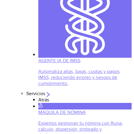
AGENTE IA DE IMSS
Automatiza altas, bajas, cuotas y pagos
IMSS, reduciendo errores y riesgos de
cumplimiento.
Servicios
Atrás
MAQUILA DE NÓMINA
Expertos gestionan tu nómina con Runa:
cálculo, dispersión, timbrado y