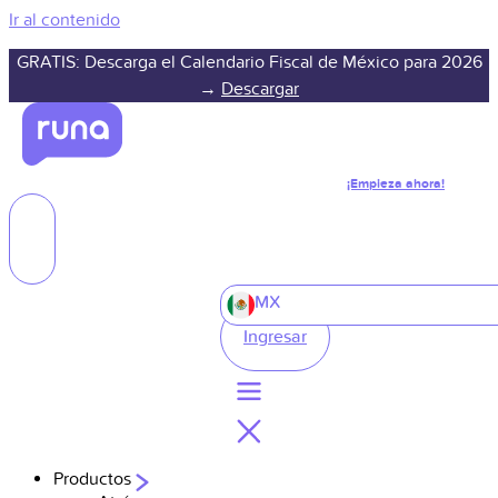
Ir al contenido
GRATIS: Descarga el Calendario Fiscal de México para 2026
→
Descargar
¡Empieza ahora!
MX
Ingresar
Productos