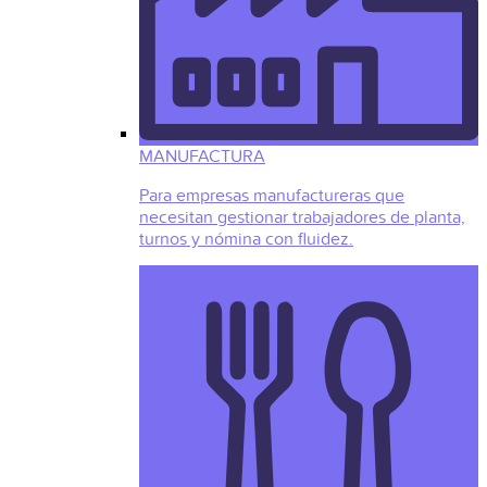
MANUFACTURA
Para empresas manufactureras que
necesitan gestionar trabajadores de planta,
turnos y nómina con fluidez.