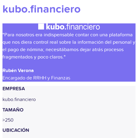
kubo.financiero
"Para nosotros era indispensable contar con una plataforma
que nos diera control real sobre la información del personal y
el pago de nómina; necesitábamos dejar atrás procesos
fragmentados y poco claros."
Rubén Verona
Encargado de RRHH y Finanzas
EMPRESA
kubo.financiero
TAMAÑO
>250
UBICACIÓN