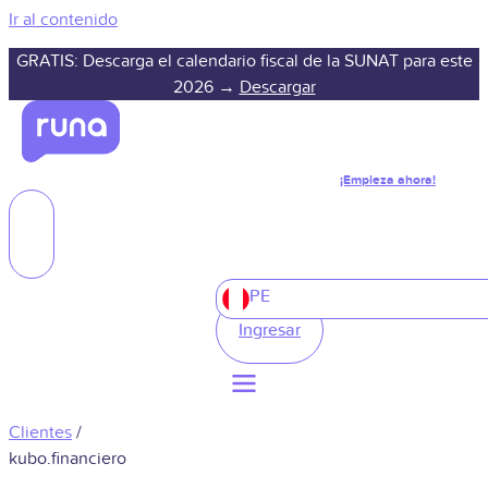
Ir al contenido
GRATIS: Descarga el calendario fiscal de la SUNAT para este
2026 →
Descargar
¡Empieza ahora!
PE
Ingresar
Clientes
/
kubo.financiero