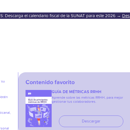
S: Descarga el calendario fiscal de la SUNAT para este 2026 →
Des
Contenido favorito
r su
GUÍA DE MÉTRICAS RRHH
obtén
Aprende sobre las métricas RRHH, para mejor
gestionar tus colaboradores.
icanal,
Descargar
rsonal