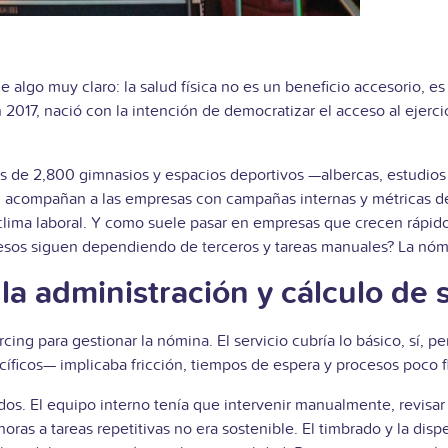
 algo muy claro: la salud física no es un beneficio accesorio, e
017, nació con la intención de democratizar el acceso al ejercic
s de 2,800 gimnasios y espacios deportivos —albercas, estudio
n acompañan a las empresas con campañas internas y métricas d
ima laboral. Y como suele pasar en empresas que crecen rápido,
esos siguen dependiendo de terceros y tareas manuales? La nómi
la administración y cálculo de
ng para gestionar la nómina. El servicio cubría lo básico, sí, per
íficos— implicaba fricción, tiempos de espera y procesos poco fl
 El equipo interno tenía que intervenir manualmente, revisar in
oras a tareas repetitivas no era sostenible. El timbrado y la di