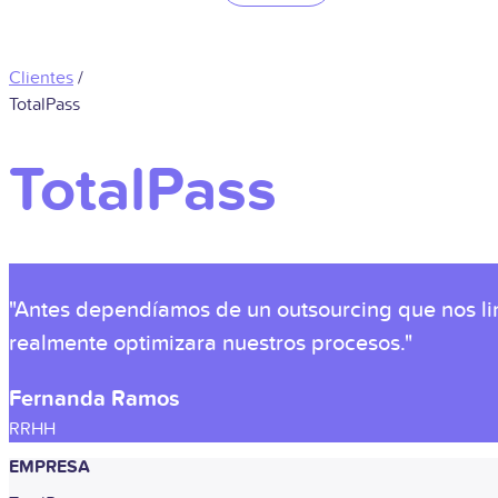
Clientes
/
TotalPass
TotalPass
"Antes dependíamos de un outsourcing que nos lim
realmente optimizara nuestros procesos."
Fernanda Ramos
RRHH
EMPRESA