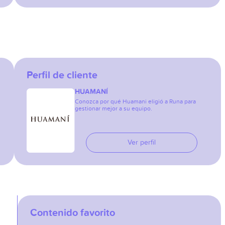
Perfil de cliente
HUAMANÍ
Conozca por qué Huamani eligió a Runa para
gestionar mejor a su equipo.
Ver perfil
Contenido favorito