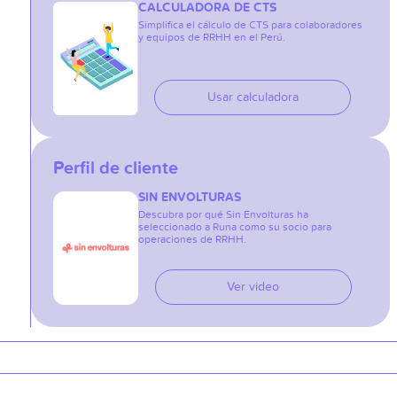
CALCULADORA DE CTS
Simplifica el cálculo de CTS para colaboradores
y equipos de RRHH en el Perú.
Usar calculadora
Perfil de cliente
SIN ENVOLTURAS
Descubra por qué Sin Envolturas ha
seleccionado a Runa como su socio para
operaciones de RRHH.
Ver video