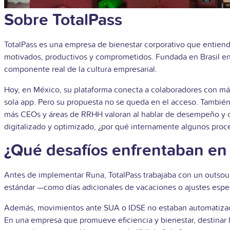
Sobre TotalPass
TotalPass es una empresa de bienestar corporativo que entiende
motivados, productivos y comprometidos. Fundada en Brasil en 2
componente real de la cultura empresarial.
Hoy, en México, su plataforma conecta a colaboradores con má
sola app. Pero su propuesta no se queda en el acceso. Tambié
más CEOs y áreas de RRHH valoran al hablar de desempeño y cl
digitalizado y optimizado, ¿por qué internamente algunos proc
¿Qué desafíos enfrentaban en 
Antes de implementar Runa, TotalPass trabajaba con un outsourci
estándar —como días adicionales de vacaciones o ajustes espec
Además, movimientos ante SUA o IDSE no estaban automatizados.
En una empresa que promueve eficiencia y bienestar, destinar h