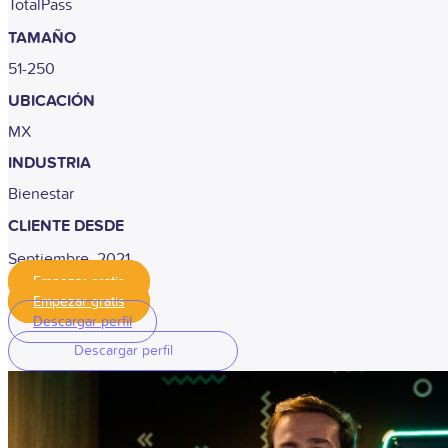
TotalPass
TAMAÑO
51-250
UBICACIÓN
MX
INDUSTRIA
Bienestar
CLIENTE DESDE
Septiembre, 2021
Empezar gratis
Empezar gratis
Descargar perfil
Descargar perfil