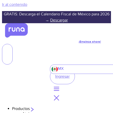
Ir al contenido
GRATIS: Descarga el Calendario Fiscal de México para 2026
→
Descargar
¡Empieza ahora!
MX
Ingresar
Productos