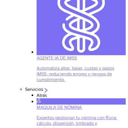
AGENTE IA DE IMSS
Automatiza altas, bajas, cuotas y pagos
IMSS, reduciendo errores y riesgos de
cumplimiento.
Servicios
Atrás
MAQUILA DE NÓMINA
Expertos gestionan tu nómina con Runa:
cálculo, dispersión, timbrado y