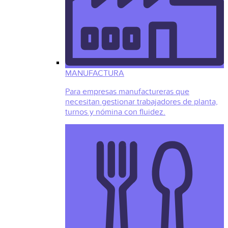
MANUFACTURA
Para empresas manufactureras que
necesitan gestionar trabajadores de planta,
turnos y nómina con fluidez.