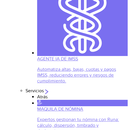
AGENTE IA DE IMSS
Automatiza altas, bajas, cuotas y pagos
IMSS, reduciendo errores y riesgos de
cumplimiento.
Servicios
Atrás
MAQUILA DE NÓMINA
Expertos gestionan tu nómina con Runa:
cálculo, dispersión, timbrado y