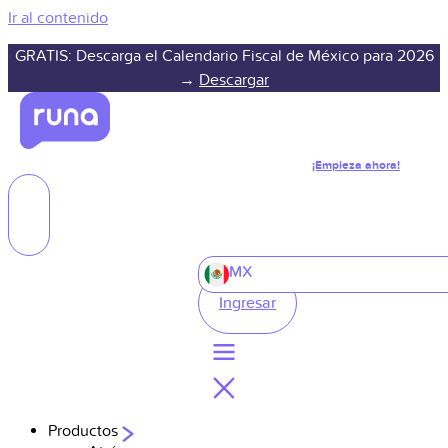
Ir al contenido
GRATIS: Descarga el Calendario Fiscal de México para 2026
→
Descargar
¡Empieza ahora!
MX
Ingresar
Productos