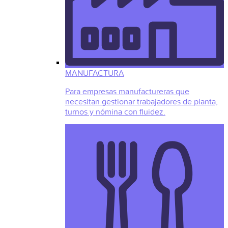
MANUFACTURA
Para empresas manufactureras que
necesitan gestionar trabajadores de planta,
turnos y nómina con fluidez.