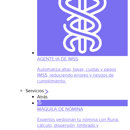
AGENTE IA DE IMSS
Automatiza altas, bajas, cuotas y pagos
IMSS, reduciendo errores y riesgos de
cumplimiento.
Servicios
Atrás
MAQUILA DE NÓMINA
Expertos gestionan tu nómina con Runa:
cálculo, dispersión, timbrado y