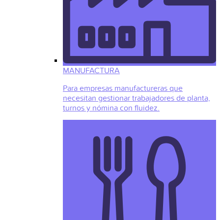
MANUFACTURA
Para empresas manufactureras que
necesitan gestionar trabajadores de planta,
turnos y nómina con fluidez.