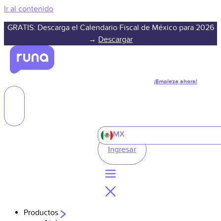
Ir al contenido
GRATIS: Descarga el Calendario Fiscal de México para 2026
→
Descargar
¡Empieza ahora!
MX
Ingresar
Productos