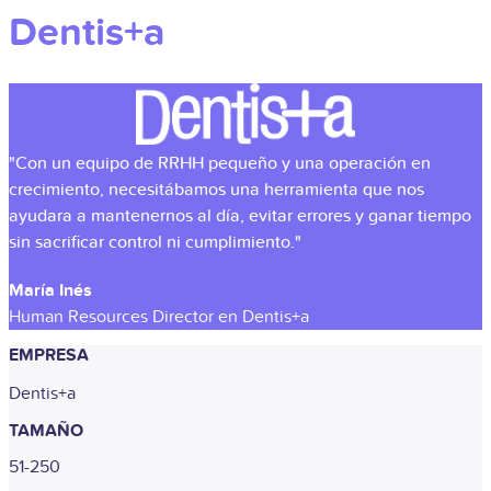
Dentis+a
"Con un equipo de RRHH pequeño y una operación en
crecimiento, necesitábamos una herramienta que nos
ayudara a mantenernos al día, evitar errores y ganar tiempo
sin sacrificar control ni cumplimiento."
María Inés
Human Resources Director en Dentis+a
EMPRESA
Dentis+a
TAMAÑO
51-250