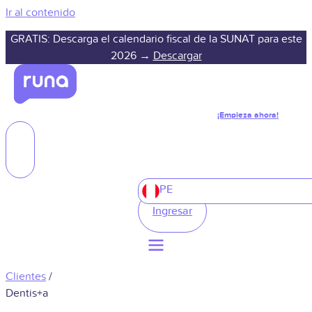
Ir al contenido
GRATIS: Descarga el calendario fiscal de la SUNAT para este
2026 →
Descargar
¡Empieza ahora!
PE
Ingresar
Clientes
/
Dentis+a