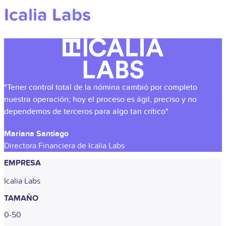
Icalia Labs
"Tener control total de la nómina cambió por completo
nuestra operación; hoy el proceso es ágil, preciso y no
dependemos de terceros para algo tan crítico"
Mariana Santiago
Directora Financiera de Icalia Labs
EMPRESA
Icalia Labs
TAMAÑO
0-50