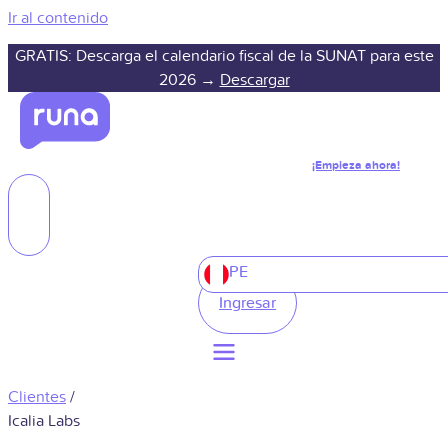
Ir al contenido
GRATIS: Descarga el calendario fiscal de la SUNAT para este
2026 →
Descargar
¡Empieza ahora!
PE
Ingresar
Clientes
/
Icalia Labs