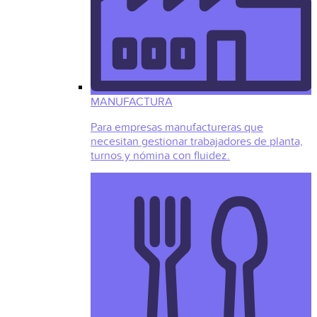
MANUFACTURA
Para empresas manufactureras que
necesitan gestionar trabajadores de planta,
turnos y nómina con fluidez.