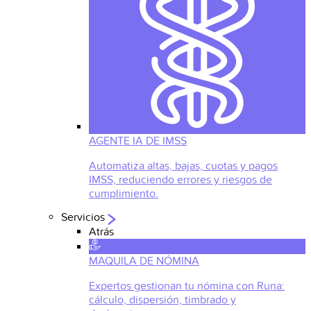
AGENTE IA DE IMSS
Automatiza altas, bajas, cuotas y pagos
IMSS, reduciendo errores y riesgos de
cumplimiento.
Servicios
Atrás
MAQUILA DE NÓMINA
Expertos gestionan tu nómina con Runa:
cálculo, dispersión, timbrado y