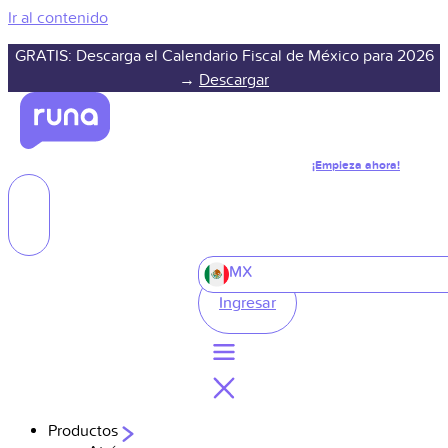
Ir al contenido
GRATIS: Descarga el Calendario Fiscal de México para 2026
→
Descargar
¡Empieza ahora!
MX
Ingresar
Productos