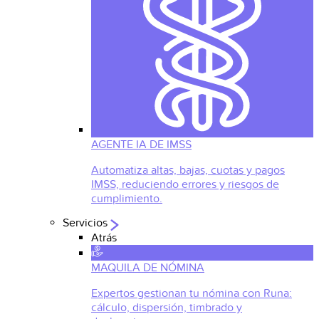
AGENTE IA DE IMSS
Automatiza altas, bajas, cuotas y pagos
IMSS, reduciendo errores y riesgos de
cumplimiento.
Servicios
Atrás
MAQUILA DE NÓMINA
Expertos gestionan tu nómina con Runa:
cálculo, dispersión, timbrado y