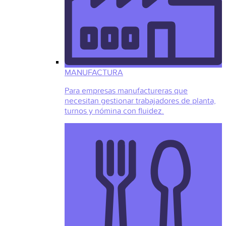
MANUFACTURA
Para empresas manufactureras que
necesitan gestionar trabajadores de planta,
turnos y nómina con fluidez.