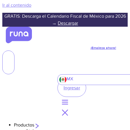
Ir al contenido
GRATIS: Descarga el Calendario Fiscal de México para 2026
→
Descargar
¡Empieza ahora!
MX
Ingresar
Productos