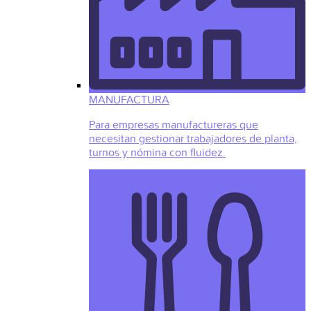
MANUFACTURA
Para empresas manufactureras que
necesitan gestionar trabajadores de planta,
turnos y nómina con fluidez.