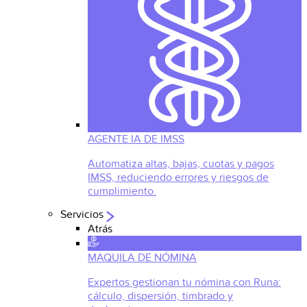
AGENTE IA DE IMSS
Automatiza altas, bajas, cuotas y pagos
IMSS, reduciendo errores y riesgos de
cumplimiento.
Servicios
Atrás
MAQUILA DE NÓMINA
Expertos gestionan tu nómina con Runa:
cálculo, dispersión, timbrado y