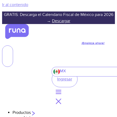
Ir al contenido
GRATIS: Descarga el Calendario Fiscal de México para 2026
→
Descargar
¡Empieza ahora!
MX
Ingresar
Productos