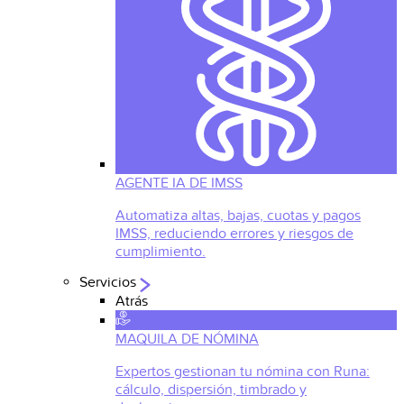
AGENTE IA DE IMSS
Automatiza altas, bajas, cuotas y pagos
IMSS, reduciendo errores y riesgos de
cumplimiento.
Servicios
Atrás
MAQUILA DE NÓMINA
Expertos gestionan tu nómina con Runa:
cálculo, dispersión, timbrado y