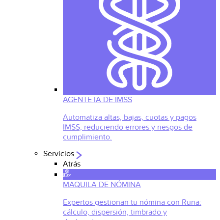
AGENTE IA DE IMSS
Automatiza altas, bajas, cuotas y pagos
IMSS, reduciendo errores y riesgos de
cumplimiento.
Servicios
Atrás
MAQUILA DE NÓMINA
Expertos gestionan tu nómina con Runa:
cálculo, dispersión, timbrado y