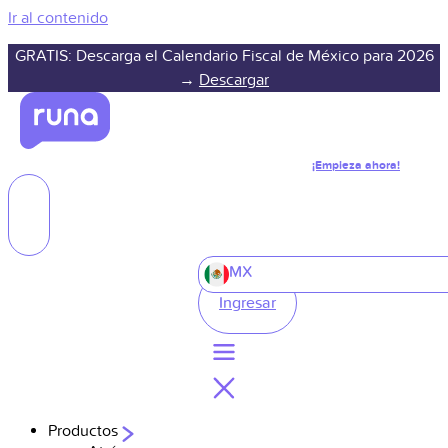
Ir al contenido
GRATIS: Descarga el Calendario Fiscal de México para 2026
→
Descargar
¡Empieza ahora!
MX
Ingresar
Productos