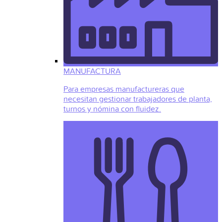
MANUFACTURA
Para empresas manufactureras que
necesitan gestionar trabajadores de planta,
turnos y nómina con fluidez.