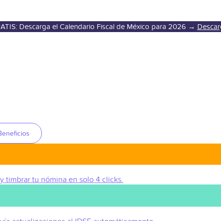
ATIS: Descarga el Calendario Fiscal de México para 2026 →
Descar
Beneficios
 y timbrar tu nómina en solo 4 clicks.