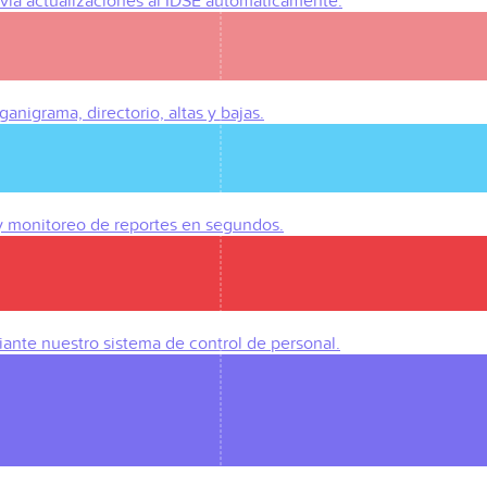
Envía actualizaciones al IDSE automáticamente.
anigrama, directorio, altas y bajas.
 y monitoreo de reportes en segundos.
iante nuestro sistema de control de personal.