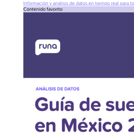
Información y análisis de datos en tiempo real para t
Contenido favorito