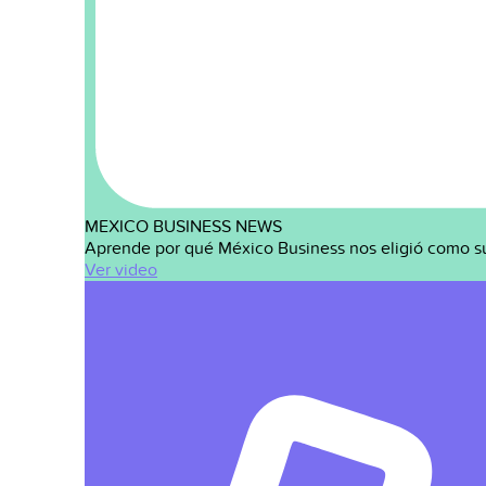
MEXICO BUSINESS NEWS
Aprende por qué México Business nos eligió como s
Ver video