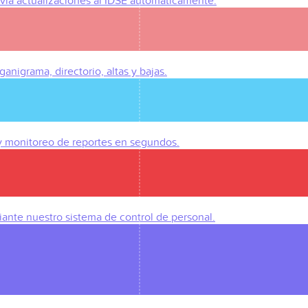
Envía actualizaciones al IDSE automáticamente.
anigrama, directorio, altas y bajas.
 y monitoreo de reportes en segundos.
iante nuestro sistema de control de personal.