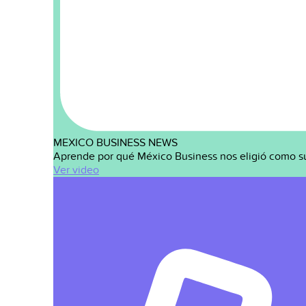
MEXICO BUSINESS NEWS
Aprende por qué México Business nos eligió como s
Ver video