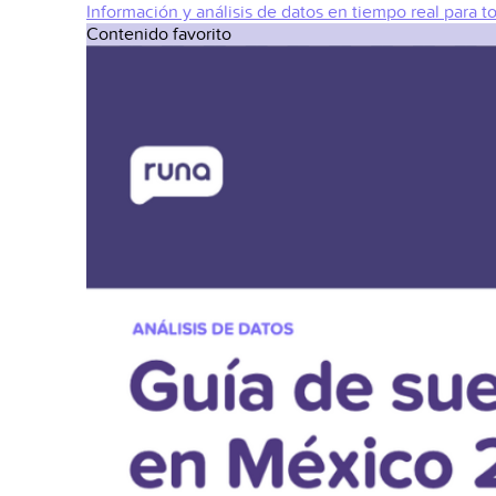
Información y análisis de datos en tiempo real para t
Contenido favorito