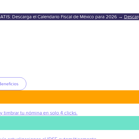
ATIS: Descarga el Calendario Fiscal de México para 2026 →
Descar
Beneficios
 y timbrar tu nómina en solo 4 clicks.