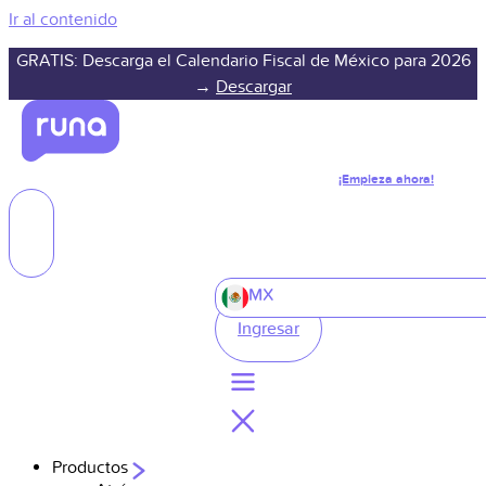
Ir al contenido
GRATIS: Descarga el Calendario Fiscal de México para 2026
→
Descargar
¡Empieza ahora!
MX
Ingresar
Productos