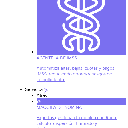
AGENTE IA DE IMSS
Automatiza altas, bajas, cuotas y pagos
IMSS, reduciendo errores y riesgos de
cumplimiento.
Servicios
Atrás
MAQUILA DE NÓMINA
Expertos gestionan tu nómina con Runa:
cálculo, dispersión, timbrado y