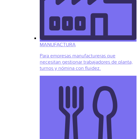
MANUFACTURA
Para empresas manufactureras que
necesitan gestionar trabajadores de planta,
turnos y nómina con fluidez.