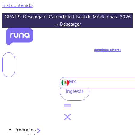
Ir al contenido
GRATIS: Descarga el Calendario Fiscal de México para 2026
→
Descargar
¡Empieza ahora!
MX
Ingresar
Productos