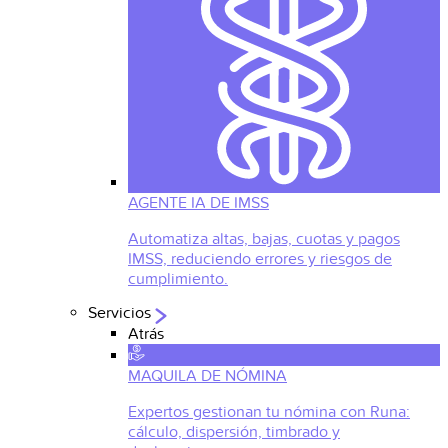
AGENTE IA DE IMSS
Automatiza altas, bajas, cuotas y pagos
IMSS, reduciendo errores y riesgos de
cumplimiento.
Servicios
Atrás
MAQUILA DE NÓMINA
Expertos gestionan tu nómina con Runa:
cálculo, dispersión, timbrado y