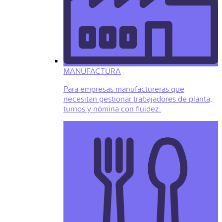
MANUFACTURA
Para empresas manufactureras que
necesitan gestionar trabajadores de planta,
turnos y nómina con fluidez.