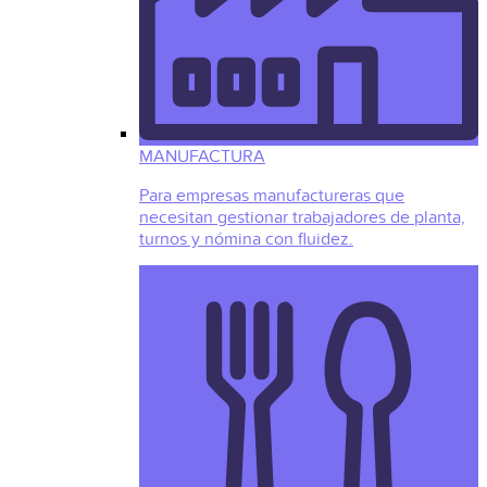
MANUFACTURA
Para empresas manufactureras que
necesitan gestionar trabajadores de planta,
turnos y nómina con fluidez.