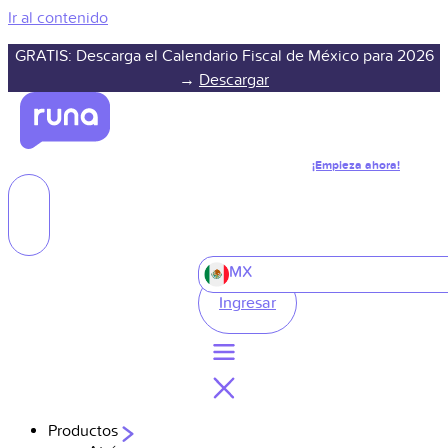
Ir al contenido
GRATIS: Descarga el Calendario Fiscal de México para 2026
→
Descargar
¡Empieza ahora!
MX
Ingresar
Productos