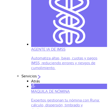
AGENTE IA DE IMSS
Automatiza altas, bajas, cuotas y pagos
IMSS, reduciendo errores y riesgos de
cumplimiento.
Servicios
Atrás
MAQUILA DE NÓMINA
Expertos gestionan tu nómina con Runa:
cálculo, dispersión, timbrado y