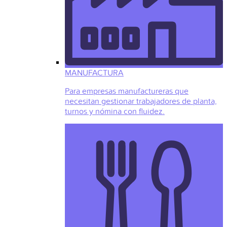
MANUFACTURA
Para empresas manufactureras que
necesitan gestionar trabajadores de planta,
turnos y nómina con fluidez.