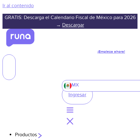
Ir al contenido
GRATIS: Descarga el Calendario Fiscal de México para 2026
→
Descargar
¡Empieza ahora!
MX
Ingresar
Productos