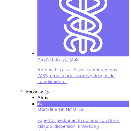
AGENTE IA DE IMSS
Automatiza altas, bajas, cuotas y pagos
IMSS, reduciendo errores y riesgos de
cumplimiento.
Servicios
Atrás
MAQUILA DE NÓMINA
Expertos gestionan tu nómina con Runa:
cálculo, dispersión, timbrado y