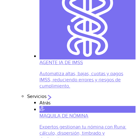
AGENTE IA DE IMSS
Automatiza altas, bajas, cuotas y pagos
IMSS, reduciendo errores y riesgos de
cumplimiento.
Servicios
Atrás
MAQUILA DE NÓMINA
Expertos gestionan tu nómina con Runa:
cálculo, dispersión, timbrado y