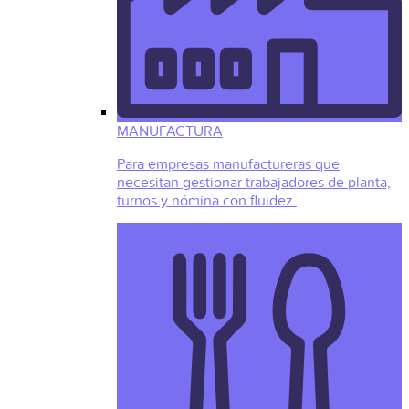
MANUFACTURA
Para empresas manufactureras que
necesitan gestionar trabajadores de planta,
turnos y nómina con fluidez.