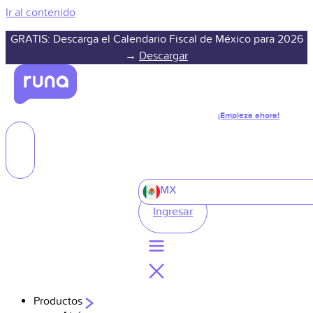
Ir al contenido
GRATIS: Descarga el Calendario Fiscal de México para 2026
→
Descargar
¡Empieza ahora!
MX
Ingresar
Productos