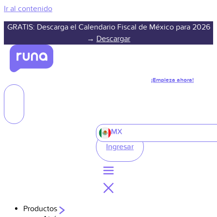
Ir al contenido
GRATIS: Descarga el Calendario Fiscal de México para 2026
→
Descargar
¡Empieza ahora!
MX
Ingresar
Productos