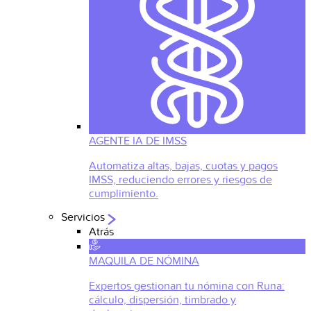
AGENTE IA DE IMSS
Automatiza altas, bajas, cuotas y pagos
IMSS, reduciendo errores y riesgos de
cumplimiento.
Servicios
Atrás
MAQUILA DE NÓMINA
Expertos gestionan tu nómina con Runa:
cálculo, dispersión, timbrado y