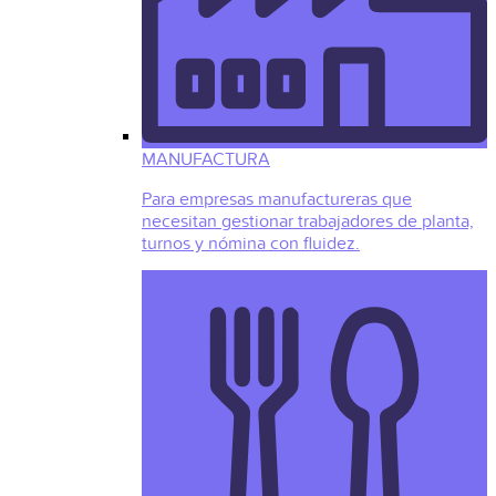
MANUFACTURA
Para empresas manufactureras que
necesitan gestionar trabajadores de planta,
turnos y nómina con fluidez.