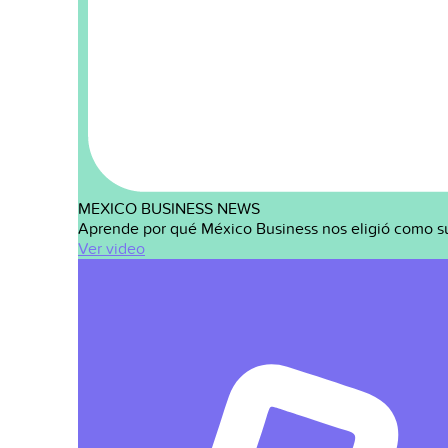
MEXICO BUSINESS NEWS
Aprende por qué México Business nos eligió como s
Ver video