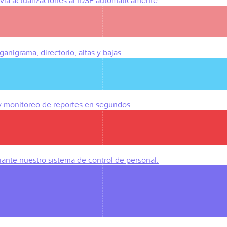
Envía actualizaciones al IDSE automáticamente.
anigrama, directorio, altas y bajas.
 y monitoreo de reportes en segundos.
iante nuestro sistema de control de personal.