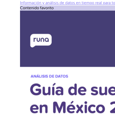
Información y análisis de datos en tiempo real para t
Contenido favorito