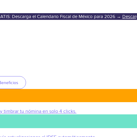
ATIS: Descarga el Calendario Fiscal de México para 2026 →
Descar
Beneficios
 y timbrar tu nómina en solo 4 clicks.