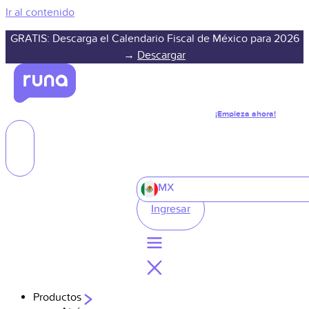
Ir al contenido
GRATIS: Descarga el Calendario Fiscal de México para 2026
→
Descargar
¡Empieza ahora!
MX
Ingresar
Productos