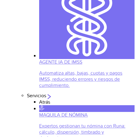
AGENTE IA DE IMSS
Automatiza altas, bajas, cuotas y pagos
IMSS, reduciendo errores y riesgos de
cumplimiento.
Servicios
Atrás
MAQUILA DE NÓMINA
Expertos gestionan tu nómina con Runa:
cálculo, dispersión, timbrado y