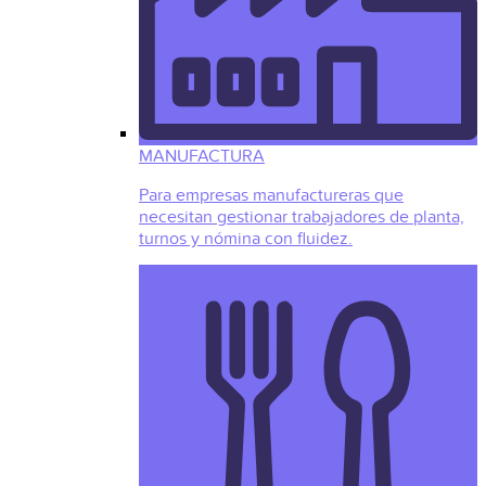
MANUFACTURA
Para empresas manufactureras que
necesitan gestionar trabajadores de planta,
turnos y nómina con fluidez.