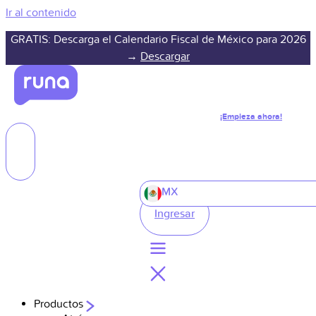
Ir al contenido
GRATIS: Descarga el Calendario Fiscal de México para 2026
→
Descargar
¡Empieza ahora!
MX
Ingresar
Productos