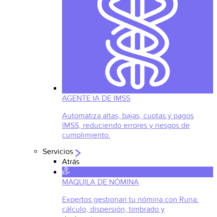
AGENTE IA DE IMSS
Automatiza altas, bajas, cuotas y pagos
IMSS, reduciendo errores y riesgos de
cumplimiento.
Servicios
Atrás
MAQUILA DE NÓMINA
Expertos gestionan tu nómina con Runa:
cálculo, dispersión, timbrado y