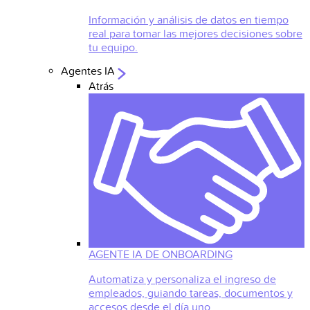
Información y análisis de datos en tiempo
real para tomar las mejores decisiones sobre
tu equipo.
Agentes IA
Atrás
AGENTE IA DE ONBOARDING
Automatiza y personaliza el ingreso de
empleados, guiando tareas, documentos y
accesos desde el día uno.