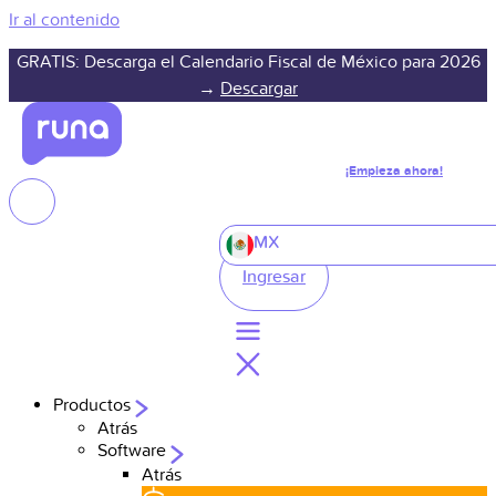
Ir al contenido
GRATIS: Descarga el Calendario Fiscal de México para 2026
→
Descargar
¡Empieza ahora!
MX
Ingresar
Productos
Atrás
Software
Atrás