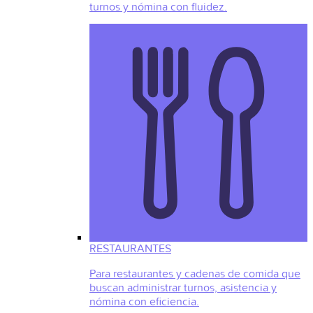
turnos y nómina con fluidez.
RESTAURANTES
Para restaurantes y cadenas de comida que
buscan administrar turnos, asistencia y
nómina con eficiencia.